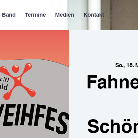
Band
Termine
Medien
Kontakt
So., 18. 
Fahne
Schö