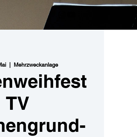
Mai
  |  
Mehrzweckanlage
nweihfest
TV
nengrund-