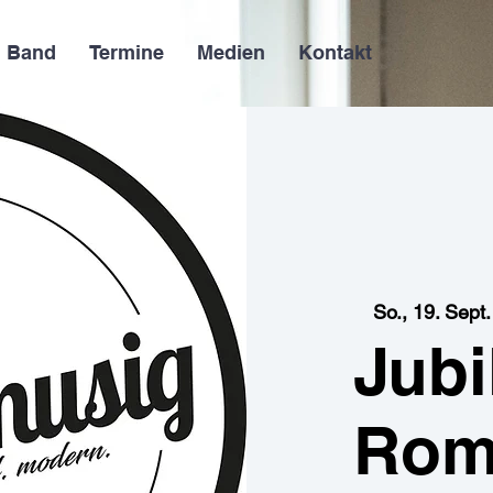
Band
Termine
Medien
Kontakt
So., 19. Sept.
Jub
Rom