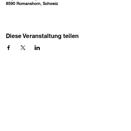
8590 Romanshorn, Schweiz
Diese Veranstaltung teilen
Spuntämusig
© 2026 made with
by Spuntämusig
❤
Impressum
|
Datenschutz