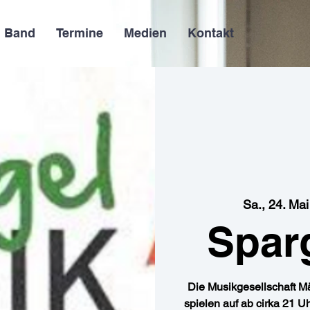
Band
Termine
Medien
Kontakt
Sa., 24. Mai
Spar
Die Musikgesellschaft Mä
spielen auf ab cirka 21 Uh