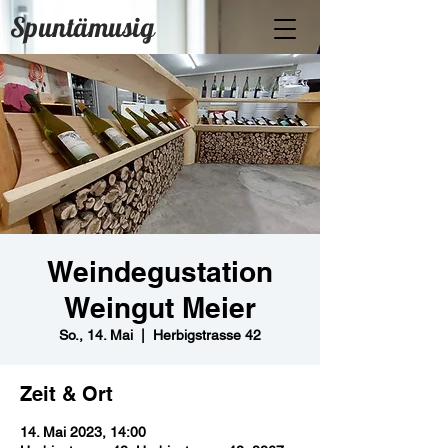
Spuntämusig
Weindegustation
Weingut Meier
So., 14. Mai
  |  
Herbigstrasse 42
Zeit & Ort
14. Mai 2023, 14:00