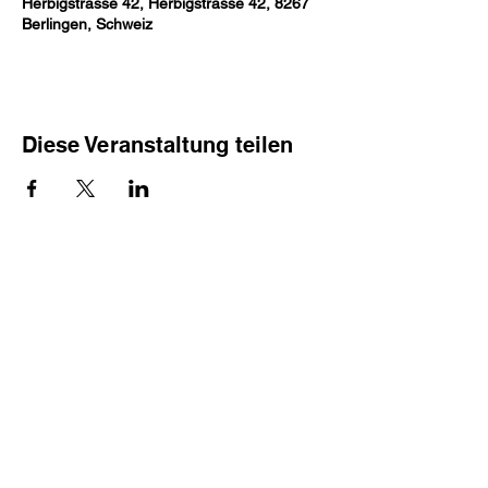
Herbigstrasse 42, Herbigstrasse 42, 8267
Berlingen, Schweiz
Diese Veranstaltung teilen
Spuntämusig
© 2026 made with
by Spuntämusig
❤
Impressum
|
Datenschutz